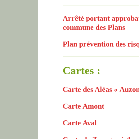
Arrêté portant approbat
commune des Plans
Plan prévention des ris
Cartes :
Carte des Aléas « Auzo
Carte Amont
Carte Aval