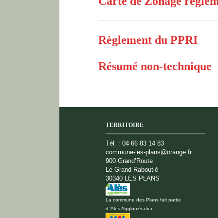
Carte de Zonage règlem
Règlement du PPRI
Résumé non-technique
TERRITOIRE
Tél. : 04 66 83 14 83
commune-les-plans@orange.fr
900 Grand’Route
Le Grand Raboutié
30340 LES PLANS
La commune des Plans fait partie
d’ Alès Agglomération.