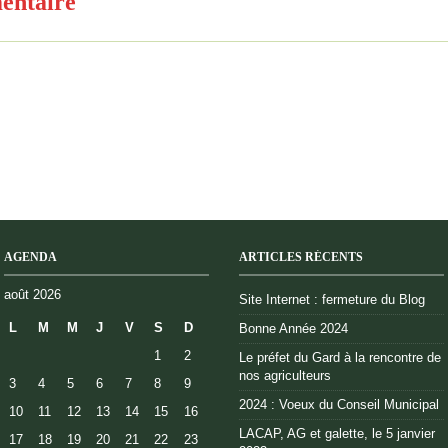
entaire
AGENDA
ARTICLES RÉCENTS
août 2026
Site Internet : fermeture du Blog
L
M
M
J
V
S
D
Bonne Année 2024
1
2
Le préfet du Gard à la rencontre de
nos agriculteurs
3
4
5
6
7
8
9
2024 : Voeux du Conseil Municipal
10
11
12
13
14
15
16
LACAP, AG et galette, le 5 janvier
17
18
19
20
21
22
23