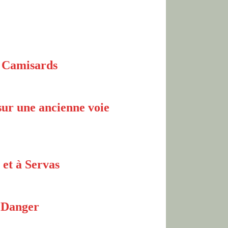
s Camisards
ur une ancienne voie
 et à Servas
n Danger