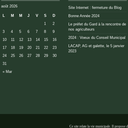
août 2026
Site Internet : fermeture du Blog
L
M
M
J
V
S
D
Bonne Année 2024
1
2
Le préfet du Gard à la rencontre de
nos agriculteurs
3
4
5
6
7
8
9
2024 : Voeux du Conseil Municipal
10
11
12
13
14
15
16
LACAP, AG et galette, le 5 janvier
17
18
19
20
21
22
23
2023
24
25
26
27
28
29
30
31
« Mar
Ce site relate la vie municipale. Il propose