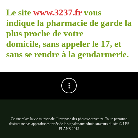
Le site
www.3237.fr
vous
indique
la pharmacie de garde
la
plus proche de votre
domicile, sans appeler le 17, et
sans se rendre à la gendarmerie.
Ce site relate la vie municipale. Il propose des photos-souvenirs. Toute personne
désirant ne pas apparaître est priée de le signaler aux administrateurs du site.© LES
PLANS 2015