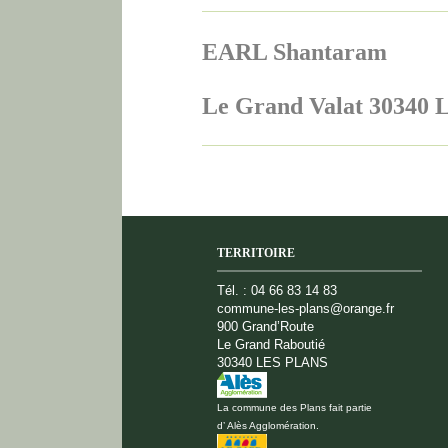
EARL Shantaram
Le Grand Valat 30340
TERRITOIRE
Tél. : 04 66 83 14 83
commune-les-plans@orange.fr
900 Grand’Route
Le Grand Raboutié
30340 LES PLANS
La commune des Plans fait partie
d’ Alès Agglomération.