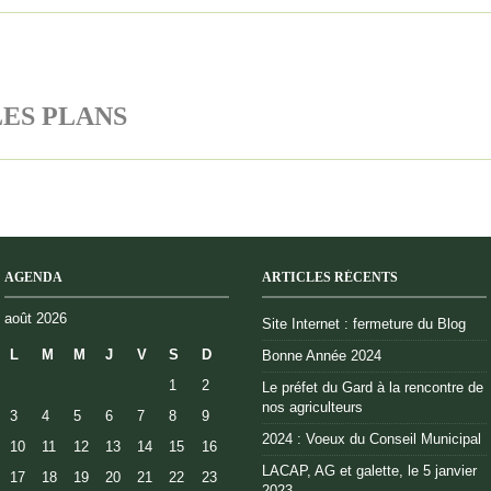
 LES PLANS
AGENDA
ARTICLES RÉCENTS
août 2026
Site Internet : fermeture du Blog
L
M
M
J
V
S
D
Bonne Année 2024
1
2
Le préfet du Gard à la rencontre de
nos agriculteurs
3
4
5
6
7
8
9
2024 : Voeux du Conseil Municipal
10
11
12
13
14
15
16
LACAP, AG et galette, le 5 janvier
17
18
19
20
21
22
23
2023