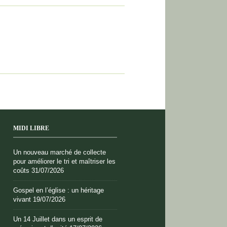
MIDI LIBRE
Un nouveau marché de collecte
pour améliorer le tri et maîtriser les
coûts
31/07/2026
Gospel en l’église : un héritage
vivant
19/07/2026
Un 14 Juillet dans un esprit de