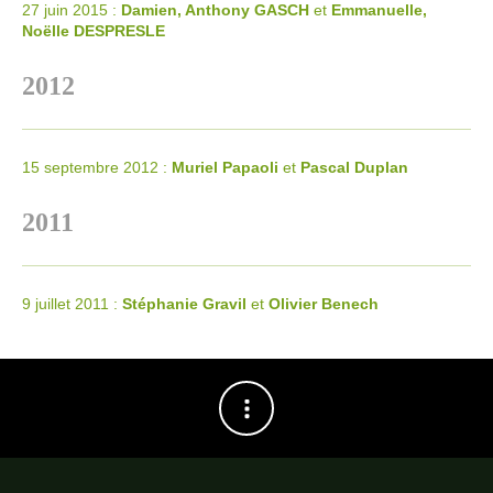
27 juin 2015 :
Damien, Anthony
GASCH
et
Emmanuelle,
Noëlle
DESPRESLE
2012
15 septembre 2012 :
Muriel Papaoli
et
Pascal Duplan
2011
9 juillet 2011 :
Stéphanie Gravil
et
Olivier Benech