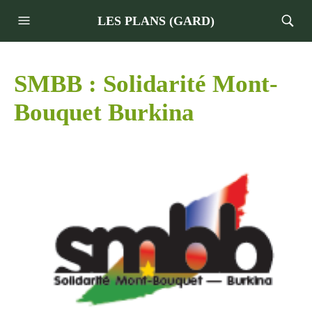
LES PLANS (GARD)
SMBB : Solidarité Mont-
Bouquet Burkina