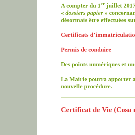
er
A compter du 1
juillet 201
«
dossiers papier
» concernant
désormais être effectuées su
Certificats d’immatriculati
Permis de conduire
Des points numériques et un
La Mairie pourra apporter ai
nouvelle procédure.
Certificat de Vie (Cosa