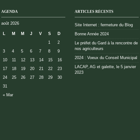
AGENDA
ARTICLES RÉCENTS
août 2026
Site Internet : fermeture du Blog
L
M
M
J
V
S
D
Bonne Année 2024
1
2
Le préfet du Gard à la rencontre de
nos agriculteurs
3
4
5
6
7
8
9
2024 : Voeux du Conseil Municipal
10
11
12
13
14
15
16
LACAP, AG et galette, le 5 janvier
17
18
19
20
21
22
23
2023
24
25
26
27
28
29
30
31
« Mar