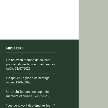
MIDI LIBRE
Un nouveau marché de collecte
pour améliorer le tri et maîtriser les
coûts
31/07/2026
Gospel en l’église : un héritage
vivant
19/07/2026
Un 14 Juillet dans un esprit de
mémoire et d’unité
17/07/2026
"Les gens vont être émerveillés…"