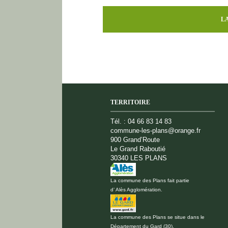
TERRITOIRE
Tél. : 04 66 83 14 83
commune-les-plans@orange.fr
900 Grand’Route
Le Grand Raboutié
30340 LES PLANS
La commune des Plans fait partie
d’ Alès Agglomération.
La commune des Plans se situe dans le
Département du Gard (30).