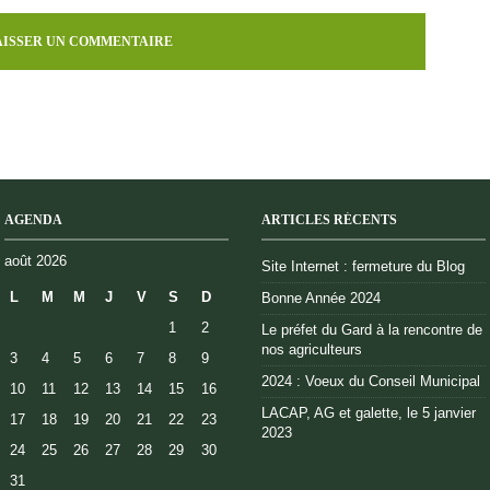
AGENDA
ARTICLES RÉCENTS
août 2026
Site Internet : fermeture du Blog
L
M
M
J
V
S
D
Bonne Année 2024
1
2
Le préfet du Gard à la rencontre de
nos agriculteurs
3
4
5
6
7
8
9
2024 : Voeux du Conseil Municipal
10
11
12
13
14
15
16
LACAP, AG et galette, le 5 janvier
17
18
19
20
21
22
23
2023
24
25
26
27
28
29
30
31