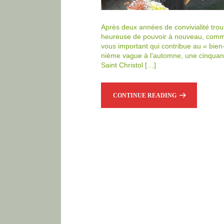
Après deux années de convivialité troubl
heureuse de pouvoir à nouveau, comme d
vous important qui contribue au « bien-
nième vague à l’automne, une cinquanta
Saint Christol […]
CONTINUE READING