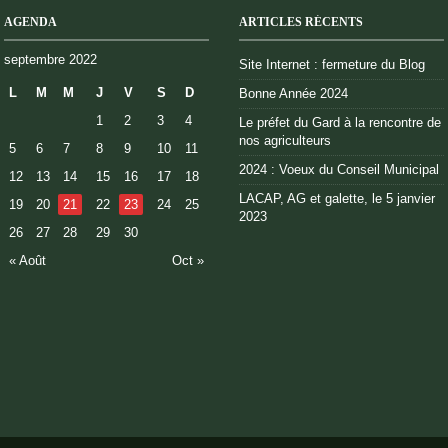
AGENDA
ARTICLES RÉCENTS
septembre 2022
Site Internet : fermeture du Blog
L
M
M
J
V
S
D
Bonne Année 2024
1
2
3
4
Le préfet du Gard à la rencontre de
nos agriculteurs
5
6
7
8
9
10
11
2024 : Voeux du Conseil Municipal
12
13
14
15
16
17
18
LACAP, AG et galette, le 5 janvier
19
20
21
22
23
24
25
2023
26
27
28
29
30
« Août
Oct »