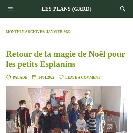
LES PLANS (GARD)
MONTHLY ARCHIVES:
JANVIER 2022
Retour de la magie de Noël pour
les petits Esplanins
PALADE
14/01/2022
LEAVE A COMMENT