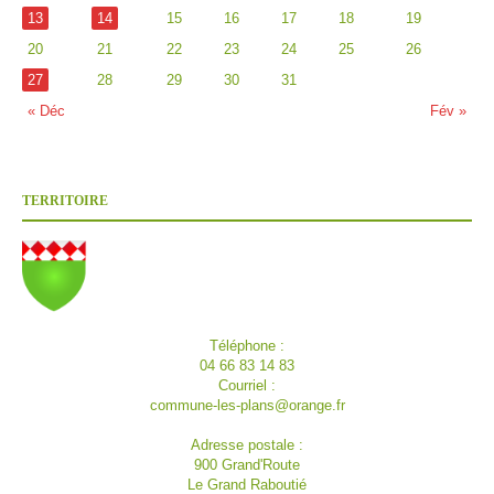
13
14
15
16
17
18
19
20
21
22
23
24
25
26
27
28
29
30
31
« Déc
Fév »
TERRITOIRE
Téléphone :
04 66 83 14 83
Courriel :
commune-les-plans@orange.fr
Adresse postale :
900 Grand'Route
Le Grand Raboutié