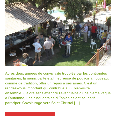
Après deux années de convivialité troublée par les contraintes
sanitaires, la municipalité était heureuse de pouvoir à nouveau,
comme de tradition, offrir un repas à ses aînés. C’est un
rendez-vous important qui contribue au « bien-vivre
ensemble », alors sans attendre l’éventualité d’une nième vague
à l’automne, une cinquantaine d’Esplanins ont souhaité
participer. Covoiturage vers Saint Christol […]