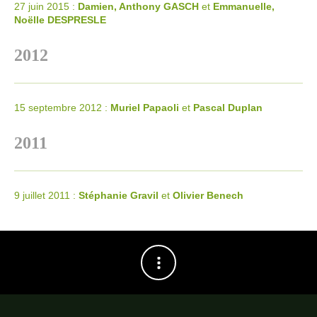
27 juin 2015 :
Damien, Anthony
GASCH
et
Emmanuelle,
Noëlle
DESPRESLE
2012
15 septembre 2012 :
Muriel Papaoli
et
Pascal Duplan
2011
9 juillet 2011 :
Stéphanie Gravil
et
Olivier Benech